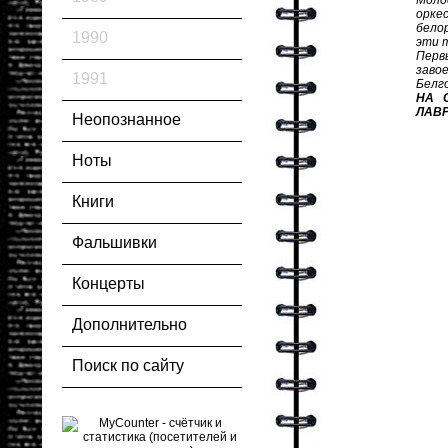
Моло
орке
бело
1990
эти 
Перв
завое
1991
Белг
НА С
ЛАВР
Неопознанное
Ноты
Книги
Фальшивки
Концерты
Дополнительно
Поиск по сайту