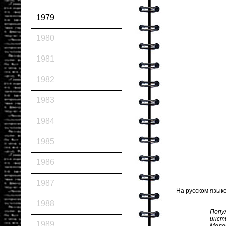
1979
1980
1981
1982
1983
1984
1985
1986
1987
На русском языке
1988
Попу
инсти
1989