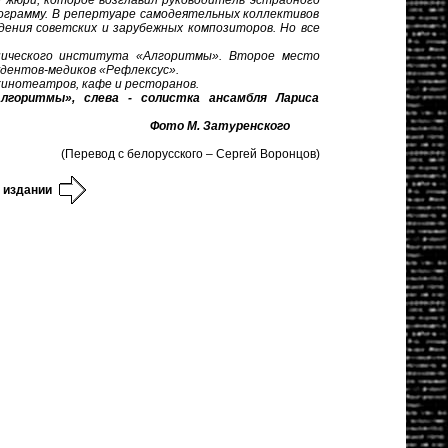
 жюри, которое возглавил руководитель эстрадного
рограмму. В репертуаре самодеятельных коллективов
дения советских и зарубежных композиторов. Но все
нического института «Алгоритмы». Второе место
удентов-медиков «Рефлексус».
инотеатров, кафе и ресторанов.
горитмы», слева - солистка ансамбля Лариса
Фото М. Затуренского
(Перевод с белорусского – Сергей Воронцов)
 издании