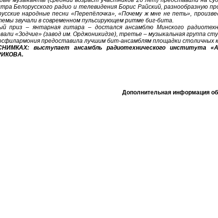
дые музыканты (средний возраст участников 20 лет) представили на суд
стра Белорусского радио и телевидения Борис Райский, разнообразную п
русские народные песни «Перепёлочка», «Почему ж мне не петь», произве
темы звучали в современном пульсирующем ритме биг-бита.
ый приз – янтарная гитара – достался ансамблю Минского радиотех
вали «Зодчие» (завод им. Орджоникидзе), третье – музыкальная группа ст
осфилармония предоставила лучшим бит-ансамблям площадки столичных к
НИМКАХ: выступает ансамбль радиотехнического института «Ал
ИКОВА.
Дополнительная информация об