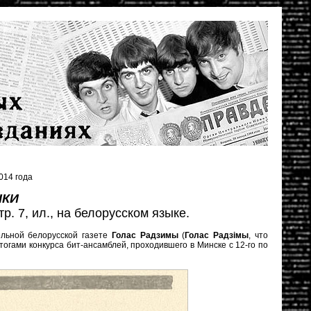
014 года
ЫКИ
тр. 7, ил., на белорусском языке.
льной белорусской газете
Голас Радзимы
(
Голас Радзiмы
, что
тогами конкурса бит-ансамблей, проходившего в Минске с 12-го по