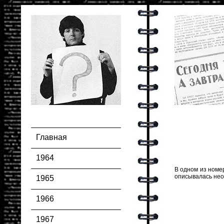
Главная
1964
В одном из номе
описывалась нео
1965
1966
1967