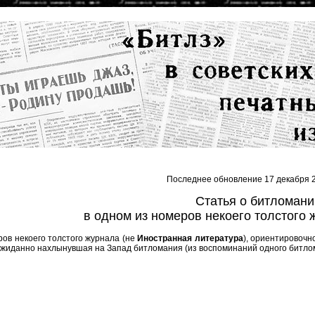
Последнее обновление 17 декабря 2
Статья о битломани
в одном из номеров некоего толстого ж
ров некоего толстого журнала (не
Иностранная литература
), ориентировочн
жиданно нахлынувшая на Запад битломания (из воспоминаний одного битло